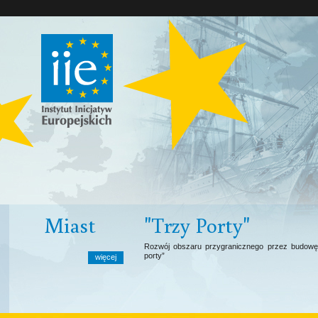
t
"Trzy Porty"
Rozwój obszaru przygranicznego przez budowę i modernizację portów –
porty”
więcej
wi