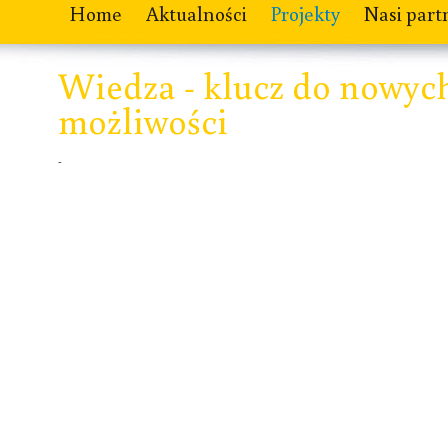
Home
Aktualności
Projekty
Nasi part
Wiedza - klucz do nowyc
możliwości
-